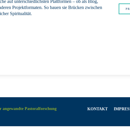
he auf unter­schiedlichsten Plattformen – ob als Blog,
deren Projektformaten. So bauen sie Brücken zwischen
PR
cher Spiritualität.
r angewandte Pastoralforschung
KONTAKT
IMPRE