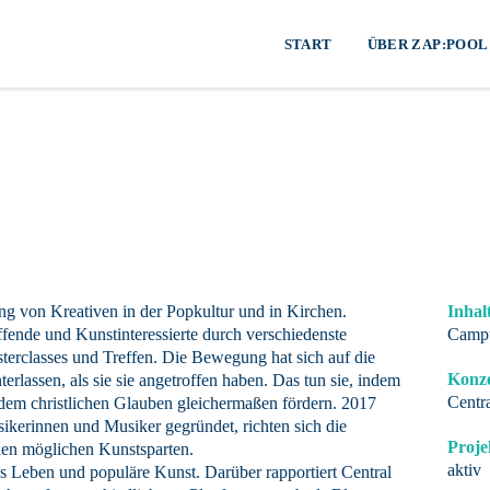
START
ÜBER ZAP:POOL
ung von Kreativen in der Popkultur und in Kirchen.
Inhal
ffende und Kunstinteressierte durch verschiedenste
Campu
terclasses und Treffen. Die Bewegung hat sich auf die
Konze
erlassen, als sie sie angetroffen haben. Das tun sie, indem
Centra
dem christlichen Glauben gleichermaßen fördern. 2017
ikerinnen und Musiker gegründet, richten sich die
Proje
len möglichen Kunstsparten.
aktiv
s Leben und populäre Kunst. Darüber rapportiert Central