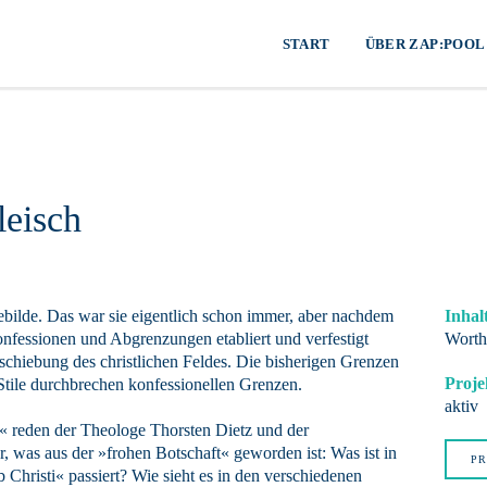
START
ÜBER ZAP:POOL
leisch
Gebilde. Das war sie eigentlich schon immer, aber nachdem
Inhal
onfessionen und Abgrenzungen etabliert und verfestigt
Worth
schiebung des christlichen Feldes. Die bisherigen Grenzen
Proje
tile durchbrechen konfessionellen Grenzen.
aktiv
« reden der Theologe Thorsten Dietz und der
 was aus der »frohen Botschaft« geworden ist: Was ist in
PR
 Christi« passiert? Wie sieht es in den verschiedenen