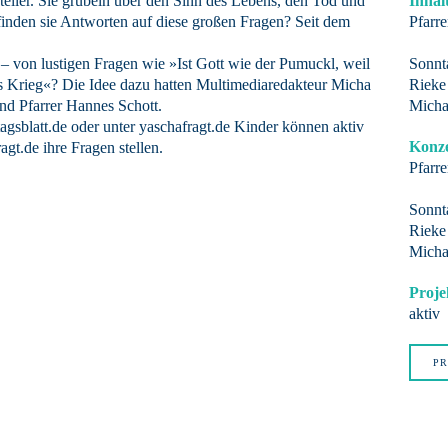
teller. Sie grübeln über den Sinn des Lebens, den Tod und
Inhal
nden sie Antworten auf diese großen Fragen? Seit dem
Pfarr
 von lustigen Fragen wie »Ist Gott wie der Pumuckl, weil
Sonnta
 es Krieg«? Die Idee dazu hatten Multimediaredakteur Micha
Rieke
und Pfarrer Hannes Schott.
Micha
agsblatt.de oder unter yaschafragt.de Kinder können aktiv
Konze
gt.de ihre Fragen stellen.
Pfarr
Sonnta
Rieke
Micha
Proje
aktiv
PR