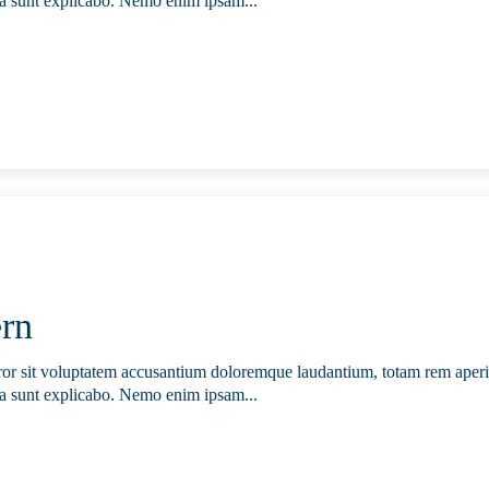
icta sunt explicabo. Nemo enim ipsam...
ern
error sit voluptatem accusantium doloremque laudantium, totam rem aperi
icta sunt explicabo. Nemo enim ipsam...