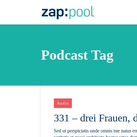
Podcast Tag
Audio
331 – drei Frauen, 
Sed ut perspiciatis unde omnis iste natus 